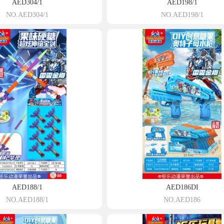
AED304/1
AED198/1
NO.AED304/1
NO.AED198/1
AED188/1
AED186DI
NO.AED188/1
NO.AED186