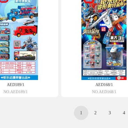
AED189/1
AED168/1
NO.AED189/1
NO.AED168/1
1
2
3
4