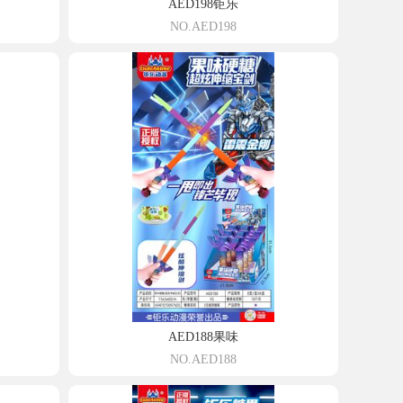
AED198钜乐
NO.AED198
AED188果味
NO.AED188